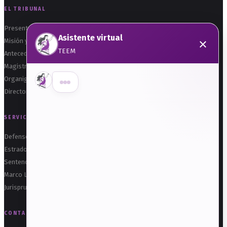
EL TRIBUNAL
Presentación
Asistente virtual
×
Misión y Visión
TEEM
Antecedentes
Magistraturas
Organigrama
Hola, soy el asistente de Transparencia.
Directorio
¿Qué deseas consultar?
SERVICIOS
Solicitar información
Defensoría Electoral
Consultar información pública (IPOMEX)
Estrados
Obligaciones de transparencia
Sentencias
Marco Legal
Datos Personales
Jurisprudencia
Preguntas frecuentes
CONTACTO